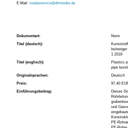
E-Mail:
mediaservice@dinmedia.de
Dokumentart:
Norm
Titel (deutsch):
Kunststof
bisherige
1:2018
Titel (englisch):
Plastics p
pipe burs
Originalsprachen:
Deutsch
Preis:
97,40 EU
Einführungsbeitrag:
Dieses Do
Rohrleitu
grabenlos
und Gasve
eingebaut
Konstrukti
PE-Rohrar
PE-Rohre 