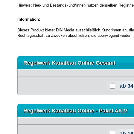
Hinweis:
Neu- und Bestandskund*innen nutzen denselben Registri
Information:
Dieses Produkt bietet DIN Media ausschließlich Kund*innen an, die
Rechtsgeschäft zu Zwecken abschließen, die überwiegend weder ihr
Regelwerk Kanalbau Online Gesamt
ab
34
Regelwerk Kanalbau Online - Paket AK|V
ab
16