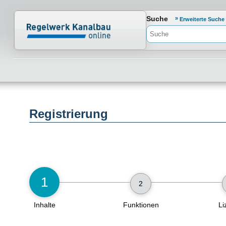
Normenportal Barrierefreiheit
Suche
Erweiterte Suche
Registrierung
1
2
Inhalte
Funktionen
Li