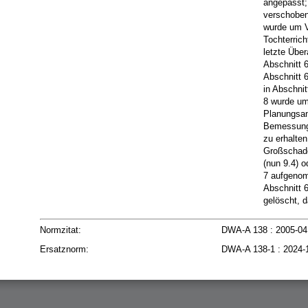
angepasst;
verschoben
wurde um V
Tochterrich
letzte Übe
Abschnitt 
Abschnitt 
in Abschnit
8 wurde um
Planungsan
Bemessungs
zu erhalte
Großschade
(nun 9.4) 
7 aufgenom
Abschnitt 
gelöscht, d
Normzitat:
DWA-A 138 : 2005-04 
Ersatznorm:
DWA-A 138-1 : 2024-1