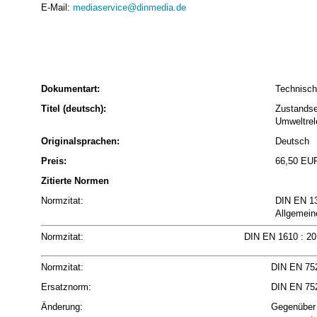
E-Mail:
mediaservice@dinmedia.de
Dokumentart:
Technisch
Titel (deutsch):
Zustandse
Umweltrel
Originalsprachen:
Deutsch
Preis:
66,50 EU
Zitierte Normen
Normzitat:
DIN EN 13
Allgemein
Normzitat:
DIN EN 1610 : 20
Normzitat:
DIN EN 75
Ersatznorm:
DIN EN 75
Änderung:
Gegenüber 