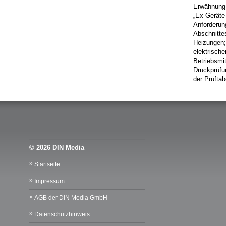
Erwähnung v
„Ex-Geräte-
Anforderun
Abschnittes
Heizungen; 
elektrisch
Betriebsmi
Druckprüfun
der Prüftab
© 2026 DIN Media
Startseite
Impressum
AGB der DIN Media GmbH
Datenschutzhinweis