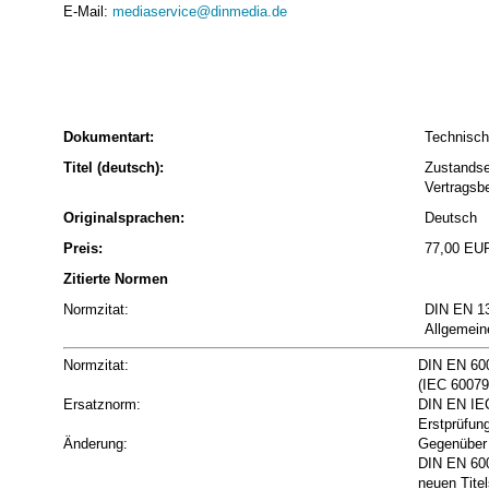
E-Mail:
mediaservice@dinmedia.de
Dokumentart:
Technisch
Titel (deutsch):
Zustandse
Vertragsb
Originalsprachen:
Deutsch
Preis:
77,00 EU
Zitierte Normen
Normzitat:
DIN EN 13
Allgemein
Normzitat:
DIN EN 600
(IEC 60079
Ersatznorm:
DIN EN IEC
Erstprüfun
Änderung:
Gegenüber 
DIN EN 600
neuen Titel