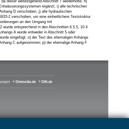
 da dieser weitestgehend Abschnitt 7 wiederholte; h)
Entwässerungssystemen ergänzt; i) alle technischen
nhang D verschoben; j) alle hydraulischen
33-2 verschoben, um eine einheitlichere Textstruktur
nforderungen an den Umgang mit
2 wurde entsprechend in den Abschnitten 6.5.5, 10.4
Anhangs A wurde entweder in Abschnitt 5 oder
urde eingefügt; o) der Text des ehemaligen Anhangs
en Anhang C aufgenommen; p) der ehemalige Anhang F
lungen
Dinmedia.de
DIN.de