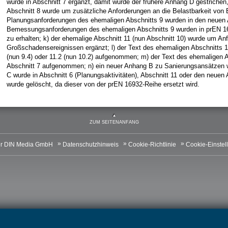
wurde in Abschnitt 7 ergänzt, damit wurde der frühere Anhang D gestrichen,
Abschnitt 8 wurde um zusätzliche Anforderungen an die Belastbarkeit von 
Planungsanforderungen des ehemaligen Abschnitts 9 wurden in den neuen A
Bemessungsanforderungen des ehemaligen Abschnitts 9 wurden in prEN 169
zu erhalten; k) der ehemalige Abschnitt 11 (nun Abschnitt 10) wurde um A
Großschadensereignissen ergänzt; l) der Text des ehemaligen Abschnitts 1
(nun 9.4) oder 11.2 (nun 10.2) aufgenommen; m) der Text des ehemaligen 
Abschnitt 7 aufgenommen; n) ein neuer Anhang B zu Sanierungsansätzen w
C wurde in Abschnitt 6 (Planungsaktivitäten), Abschnitt 11 oder den neu
wurde gelöscht, da dieser von der prEN 16932-Reihe ersetzt wird.
ZUM SEITENANFANG
r DIN Media GmbH
Datenschutzhinweis
Cookie-Richtlinie
Cookie-Einstel