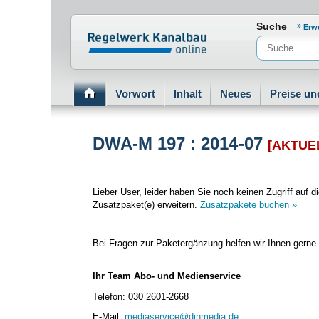
Normenportal Barrierefreiheit
Suche
Erw
Vorwort
Inhalt
Neues
Preise un
DWA-M 197 : 2014-07
[AKTUE
Lieber User, leider haben Sie noch keinen Zugriff au
Zusatzpaket(e) erweitern.
Zusatzpakete buchen »
Bei Fragen zur Paketergänzung helfen wir Ihnen gerne 
Ihr Team Abo- und Medienservice
Telefon: 030 2601-2668
E-Mail:
mediaservice@dinmedia.de