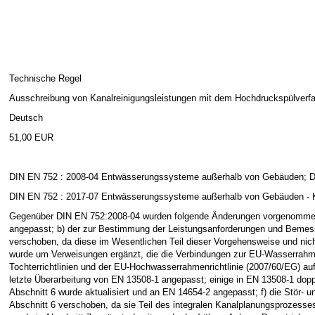
Technische Regel
Ausschreibung von Kanalreinigungsleistungen mit dem Hochdruckspülverf
Deutsch
51,00 EUR
DIN EN 752 : 2008-04 Entwässerungssysteme außerhalb von Gebäuden; 
DIN EN 752 : 2017-07 Entwässerungssysteme außerhalb von Gebäuden -
Gegenüber DIN EN 752:2008-04 wurden folgende Änderungen vorgenommen:
angepasst; b) der zur Bestimmung der Leistungsanforderungen und Bemessu
verschoben, da diese im Wesentlichen Teil dieser Vorgehensweise und nich
wurde um Verweisungen ergänzt, die die Verbindungen zur EU-Wasserrahme
Tochterrichtlinien und der EU-Hochwasserrahmenrichtlinie (2007/60/EG) aufz
letzte Überarbeitung von EN 13508-1 angepasst; einige in EN 13508-1 dopp
Abschnitt 6 wurde aktualisiert und an EN 14654-2 angepasst; f) die Stör-
Abschnitt 6 verschoben, da sie Teil des integralen Kanalplanungsprozesses