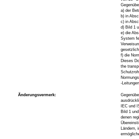
Gegenüber
a) der Be
b) in Abs
c) in Absc
d) Bild 1 
e) die Abs
System fe
Verweisun
gesetzlic
f) die Nor
Dieses Do
the trans
Schutzroh
Normungsg
-Leitung
Änderungsvermerk:
Gegenüber
ausdrückl
IEC und I
Bild 1 und
denen reg
Übereinst
Ländern, 
ermögliche