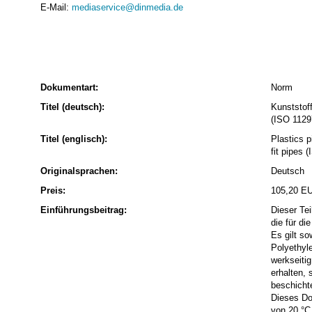
E-Mail:
mediaservice@dinmedia.de
Dokumentart:
Norm
Titel (deutsch):
Kunststoff
(ISO 1129
Titel (englisch):
Plastics p
fit pipes
Originalsprachen:
Deutsch
Preis:
105,20 E
Einführungsbeitrag:
Dieser Tei
die für d
Es gilt so
Polyethyle
werkseitig
erhalten,
beschicht
Dieses Do
von 20 °C